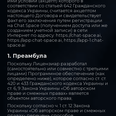
ими условий (акцепт) которого в
соответствии со статьей 642 Гражданского
кодекса Украины, считается акцептом
настоящего Договора и свидетельствует
факт его заключения путем регистрации
на Chat Space (получением доступа или же
созданием учетной записи) в сети
Интернет по адресу: https://chat-space.ai,
https://app.chat-space.ai, https://app-1.chat-
space.ai
1. Преамбула
Поскольку Лицензиар разработал
(самостоятельно или совместно с третьими
лицами) Программное обеспечение (как
определено ниже), которое согласно ст. ст.
420 и 433 Гражданского кодекса Украины и
ст. 6, 9 Закона Украины «Об авторском
праве и смежных правах» является
объектом авторского права;
Поскольку согласно ч. 1 ст. 12 Закона
Украины «Об авторском праве и смежных
правах» перечень способов