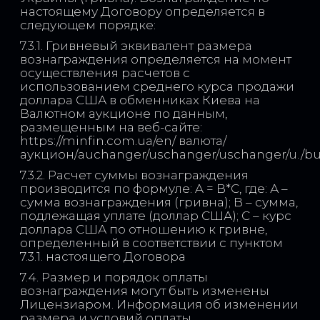
настоящему Договору определяется в
следующем порядке:
7.3.1. Гривневый эквивалент размера
вознаграждения определяется на момент
осуществления расчетов с
использованием среднего курса продажи
доллара США в обменниках Киева на
Валютном аукционе по данным,
размещенным на веб-сайте:
https://minfin.com.ua/en/ валюта/
аукцион/auchanger/uschanger/uschanger/u./buy
7.3.2. Расчет суммы вознаграждения
производится по формуле: A = B*C, где: А –
сумма вознаграждения (гривна); B – сумма,
подлежащая уплате (доллар США); C – курс
доллара США по отношению к гривне,
определенный в соответствии с пунктом
7.3.1. настоящего Договора
7.4. Размер и порядок оплаты
вознаграждения могут быть изменены
Лицензиаром. Информация об изменении
размера и условий оплаты