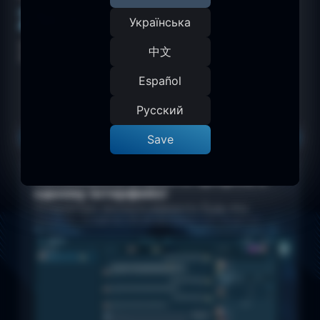
250+
250+
Українська
партнерів, серед яких резиденти
中文
Латинської Америки, Європи, Азії
Español
Русский
ПЕРЕВАГИ
CHAT SPACE
Мультиакаунт
Save
Необмежена кількість профілів в
В
одному інтерфейсі
Н
н
Оператори зможуть відкрити будь-яку
м
кількість анкет в одній вкладці, що значно
Детальніше
Переглянути відео
Де
д
прискорить та покращить роботу.
к
Економія 30% робочого часу за рахунок
Т
використання мультиакаунту Chat Space
з
дозволяє зосередитись на якісній роботі, а
в
не на марних кліках при переключанні
вкладок браузера.